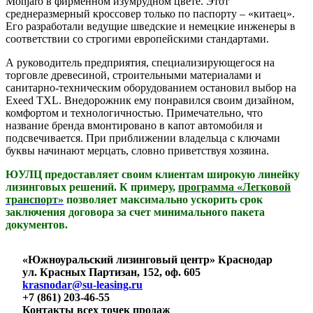
Monjaro в фирменном изумрудном цвете. Этот
среднеразмерный кроссовер только по паспорту – «китаец».
Его разработали ведущие шведские и немецкие инженеры в
соответствии со строгими европейскими стандартами.
А руководитель предприятия, специализирующегося на
торговле древесиной, строительными материалами и
санитарно-техническим оборудованием остановил выбор на
Exeed TXL. Внедорожник ему понравился своим дизайном,
комфортом и технологичностью. Примечательно, что
название бренда вмонтировано в капот автомобиля и
подсвечивается. При приближении владельца с ключами
буквы начинают мерцать, словно приветствуя хозяина.
ЮУЛЦ предоставляет своим клиентам широкую линейку
лизинговых решений. К примеру,
программа «Легковой
транспорт»
позволяет максимально ускорить срок
заключения договора за счет минимального пакета
документов.
«Южноуральский лизинговый центр» Краснодар
ул. Красных Партизан, 152, оф. 605
krasnodar@su-leasing.ru
+7 (861) 203-46-55
Контакты всех точек продаж