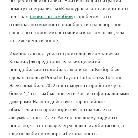
потребителей остались. Найти выход из ситуации
помогут специалисты «Южноуральского лизингового
центра».
Лизинг автомобиля
с пробегом – это
отличная возможность приобрести транспортное
средство в хорошем состоянии и классом выше, чем
за те же деньги новое.
Именно так поступила строительная компания из
Казани. Для представительских целей ей
понадобился автомобиль люкс класса. Выбор был
сделан в пользу Porsche Taycan Turbo Cross Turismo.
Электромобиль 2022 года выпуска с пробегом чуть
более 4,7 тыс. км был ввезен в Россию официальными
дилерами. На него действуют гарантийные
обязательства производителя, в том числе на
аккумуляторы – 7 лет. Уже по внешнему виду авто
понятно, что его владелец успешен и амбициозен, а
еще он любит комфорт и безопасность.